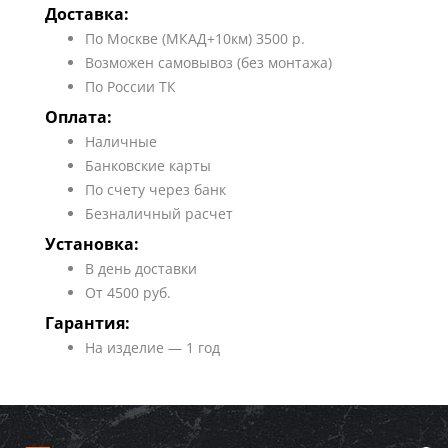
Доставка:
По Москве (МКАД+10км) 3500 р.
Возможен самовывоз (без монтажа)
По России ТК
Оплата:
Наличные
Банковские карты
По счету через банк
Безналичный расчет
Установка:
В день доставки
От 4500 руб.
Гарантия:
На изделие — 1 год