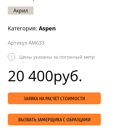
Статьи
Акрил
Отзывы
Категория:
Aspen
ОНТАКТЫ
Артикул AM633
Карта
сайта
!
Цены указаны за погонный метр
20 400
руб.
ЗАЯВКА НА РАСЧЕТ СТОИМОСТИ
ВЫЗВАТЬ ЗАМЕРЩИКА С ОБРАЗЦАМИ