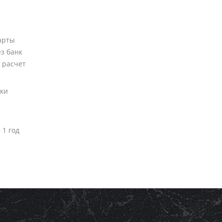
арты
ез банк
 расчет
вки
 1 год