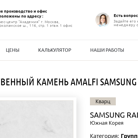
е производство и офиc
Есть вопрос
положены по адресу :
Задайте его
нес-центр "Академия" г. Москва,
менеджеру 
коламское ш., 116, стр. 1 этаж 1 офис
ЦЕНЫ
КАЛЬКУЛЯТОР
НАШИ РАБОТЫ
ВЕННЫЙ КАМЕНЬ AMALFI SAMSUNG
Кварц
SAMSUNG RA
Южная Корея
Категория:
Групп