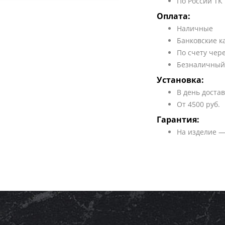
По России ТК
Оплата:
Наличные
Банковские к
По счету чер
Безналичный
Установка:
В день доста
От 4500 руб.
Гарантия:
На изделие —