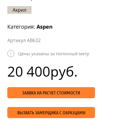
Статьи
Акрил
Отзывы
Категория:
Aspen
ОНТАКТЫ
Артикул AB632
Карта
сайта
!
Цены указаны за погонный метр
20 400
руб.
ЗАЯВКА НА РАСЧЕТ СТОИМОСТИ
ВЫЗВАТЬ ЗАМЕРЩИКА С ОБРАЗЦАМИ