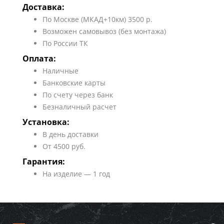
Доставка:
По Москве (МКАД+10км) 3500 р.
Возможен самовывоз (без монтажа)
По России ТК
Оплата:
Наличные
Банковские карты
По счету через банк
Безналичный расчет
Установка:
В день доставки
От 4500 руб.
Гарантия:
На изделие — 1 год