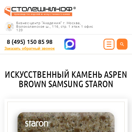
Info@stoleshnikof.ru
Бизнес-центр "Академия" г. Москва,
8 (495) 150 85 98
Волоколамское ш., 116, стр. 1 этаж 1 офис
120
Заказать обратный
звонок
8 (495) 150 85 98
Заказать обратный звонок
ИЯ ИЗ КАМНЯ
ИСКУССТВЕННЫЙ КАМЕНЬ ASPEN
олешницы
BROWN SAMSUNG STARON
ицы для кухни
ицы для ванной
е столешницы
 столешницы
ицы под дерево
ицы под мрамор
 столешницы