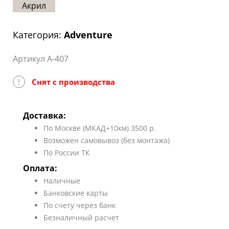
Акрил
Статьи
Отзывы
Категория:
Adventure
ОНТАКТЫ
Артикул A-407
Карта
сайта
!
Снят с производства
Доставка:
По Москве (МКАД+10км) 3500 р.
Возможен самовывоз (без монтажа)
По России ТК
Оплата:
Наличные
Банковские карты
По счету через банк
Безналичный расчет