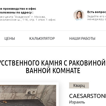
е производство и офиc
Есть вопрос
положены по адресу :
Задайте его
нес-центр "Академия" г. Москва,
менеджеру 
коламское ш., 116, стр. 1 этаж 1 офис
ЦЕНЫ
КАЛЬКУЛЯТОР
НАШИ РАБОТЫ
УССТВЕННОГО КАМНЯ С РАКОВИНОЙ
ВАННОЙ КОМНАТЕ
Кварц
CAESARSTON
Израиль