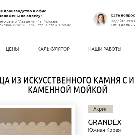
е производство и офиc
Есть вопрос
положены по адресу :
Задайте его
нес-центр "Академия" г. Москва,
менеджеру 
коламское ш., 116, стр. 1 этаж 1 офис
ЦЕНЫ
КАЛЬКУЛЯТОР
НАШИ РАБОТЫ
ЦА ИЗ ИСКУССТВЕННОГО КАМНЯ С 
КАМЕННОЙ МОЙКОЙ
Акрил
GRANDEX
Южная Корея