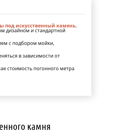
ы под искусственный камень
.
ым дизайном и стандартной
лем с подбором мойки,
няться в зависимости от
учае стоимость погонного метра
венного камня