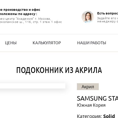
е производство и офиc
Есть вопрос
положены по адресу :
Задайте его
нес-центр "Академия" г. Москва,
менеджеру 
коламское ш., 116, стр. 1 этаж 1 офис
ЦЕНЫ
КАЛЬКУЛЯТОР
НАШИ РАБОТЫ
ПОДОКОННИК ИЗ АКРИЛА
Акрил
SAMSUNG ST
Южная Корея
Категория:
Solid