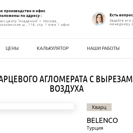
е производство и офиc
Есть вопрос
положены по адресу :
Задайте его
нес-центр "Академия" г. Москва,
менеджеру 
коламское ш., 116, стр. 1 этаж 1 офис
ЦЕНЫ
КАЛЬКУЛЯТОР
НАШИ РАБОТЫ
АРЦЕВОГО АГЛОМЕРАТА С ВЫРЕЗАМ
ВОЗДУХА
Кварц
BELENСO
Турция