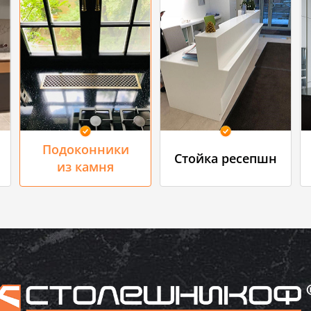
Подоконники
Стойка ресепшн
из камня