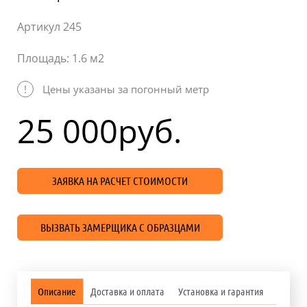
Статьи
Артикул 245
Отзывы
Площадь: 1.6 м2
ОНТАКТЫ
!
Цены указаны за погонный метр
Карта
сайта
25 000
руб.
ЗАЯВКА НА РАСЧЕТ СТОИМОСТИ
ВЫЗВАТЬ ЗАМЕРЩИКА С ОБРАЗЦАМИ
Описание
Доставка и оплата
Установка и гарантия