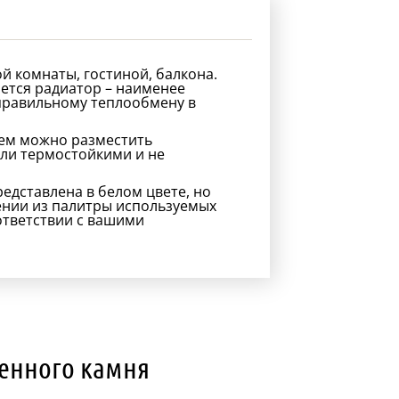
 комнаты, гостиной, балкона.
ается радиатор – наименее
 правильному теплообмену в
нем можно разместить
ыли термостойкими и не
едставлена в белом цвете, но
нии из палитры используемых
ответствии с вашими
венного камня