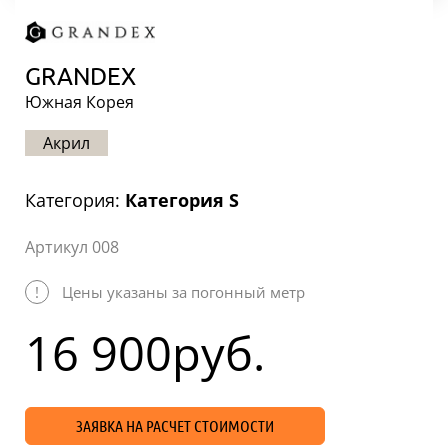
Статьи
Отзывы
GRANDEX
ОНТАКТЫ
Южная Корея
Акрил
Карта
сайта
Категория:
Категория S
Артикул 008
!
Цены указаны за погонный метр
16 900
руб.
ЗАЯВКА НА РАСЧЕТ СТОИМОСТИ