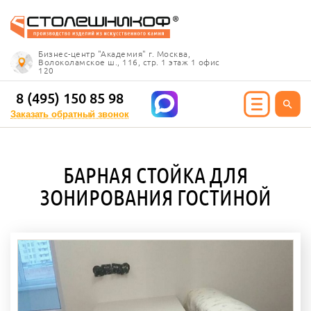
Info@stoleshnikof.ru
Бизнес-центр "Академия" г. Москва,
8 (495) 150 85 98
Волоколамское ш., 116, стр. 1 этаж 1 офис
120
Заказать обратный
звонок
8 (495) 150 85 98
Заказать обратный звонок
ИЯ ИЗ КАМНЯ
БАРНАЯ СТОЙКА ДЛЯ
олешницы
ЗОНИРОВАНИЯ ГОСТИНОЙ
ицы для кухни
ицы для ванной
е столешницы
 столешницы
ицы под дерево
ицы под мрамор
 столешницы