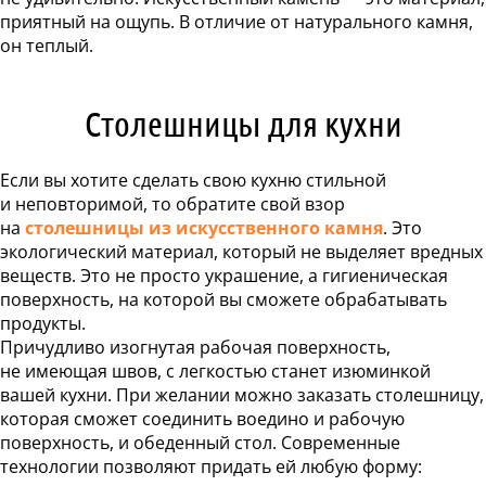
 столешницы
приятный на ощупь. В отличие от натурального камня,
он теплый.
 и раковины
ники из камня
Столешницы для кухни
ка ресепшн
тойка из камня
ые поддоны
Если вы хотите сделать свою кухню стильной
и неповторимой, то обратите свой взор
ТЕРИАЛЫ
на
столешницы из искусственного камня
. Это
экологический материал, который не выделяет вредных
ЦЕНЫ
веществ. Это не просто украшение, а гигиеническая
ЬКУЛЯТОР
поверхность, на которой вы сможете обрабатывать
НАШИ
продукты.
РАБОТЫ
Причудливо изогнутая рабочая поверхность,
ОРМАЦИЯ
не имеющая швов, с легкостью станет изюминкой
вашей кухни. При желании можно заказать столешницу,
вка и оплата
которая сможет соединить воедино и рабочую
тановка
поверхность, и обеденный стол. Современные
Акции
технологии позволяют придать ей любую форму:
оманда