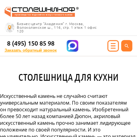
Info@stoleshnikof.ru
Бизнес-центр "Академия" г. Москва,
8 (495) 150 85 98
Волоколамское ш., 116, стр. 1 этаж 1 офис
120
Заказать обратный
звонок
8 (495) 150 85 98
Заказать обратный звонок
ИЯ ИЗ КАМНЯ
СТОЛЕШНИЦА ДЛЯ КУХНИ
олешницы
ицы для кухни
Искусственный камень не случайно считают
ицы для ванной
универсальным материалом. По своим показателям
е столешницы
он превосходит натуральный камень. Изобретенный
 столешницы
более 50 лет назад компанией Дюпон, акриловый
ицы под дерево
искусственный камень прочно занимает лидирующее
ицы под мрамор
положение по своей популярности. И это
 столешницы
не удивительно. Искусственный камень — это материал,