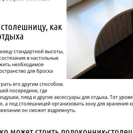
 столешницу, как
отдыха
шницу стандартной высоты,
состязания в настольные
ожить необходимое
ространство для броска
грать его другим способом.
шей посередине, где
одушки, плед и другие аксессуары для отдыха. Тот урове
о, а под столешницей организовать зону для хранения к
 желании он сможет вздремнуть.
ко может стоить подоконник-столе