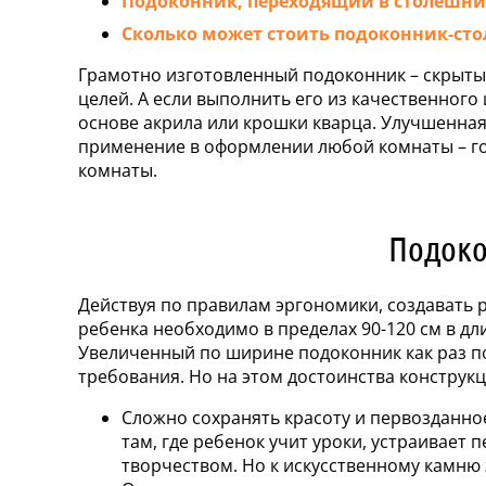
Подоконник, переходящий в столешниц
НАШИ
Сколько может стоить подоконник-ст
АБОТЫ
Грамотно изготовленный подоконник – скрыты
целей. А если выполнить его из качественного
РМАЦИЯ
основе акрила или крошки кварца. Улучшенна
применение в оформлении любой комнаты – го
комнаты.
ОНТАКТЫ
Подоко
Карта
сайта
Действуя по правилам эргономики, создавать 
ребенка необходимо в пределах 90-120 см в дли
Увеличенный по ширине подоконник как раз п
требования. Но на этом достоинства конструк
Сложно сохранять красоту и первозданно
там, где ребенок учит уроки, устраивает 
творчеством. Но к искусственному камню 