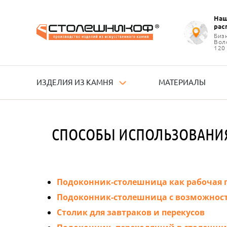
Наш
рас
Info@stoleshnikof.ru
Биз
8 (495) 150 85 98
Воло
120
Заказать обратный
звонок
ИЗДЕЛИЯ ИЗ КАМНЯ
МАТЕРИАЛЫ
ДЕЛИЯ
КАМНЯ
СПОСОБЫ ИСПОЛЬЗОВАНИЯ
ТЕРИАЛЫ
ЦЕНЫ
Подоконник-столешница как рабочая 
Подоконник-столешница с возможнос
ЬКУЛЯТОР
Столик для завтраков и перекусов