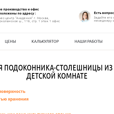
е производство и офиc
Есть вопрос
положены по адресу :
Задайте его
нес-центр "Академия" г. Москва,
менеджеру 
коламское ш., 116, стр. 1 этаж 1 офис
ЦЕНЫ
КАЛЬКУЛЯТОР
НАШИ РАБОТЫ
 ПОДОКОННИКА-СТОЛЕШНИЦЫ ИЗ 
ДЕТСКОЙ КОМНАТЕ
поверхность
тью хранения