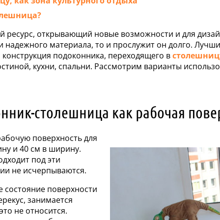
у, как зона культурного отдыха
олешница?
й ресурс, открывающий новые возможности и для дизайн
 и надежного материала, то и прослужит он долго. Луч
я конструкция подоконника, переходящего в
столешницу
стиной, кухни, спальни. Рассмотрим варианты использ
нник-столешница как рабочая пове
рабочую поверхность для
ну и 40 см в ширину.
одходит под эти
ции не исчерпываются.
е состояние поверхности
перекус, занимается
это не относится.