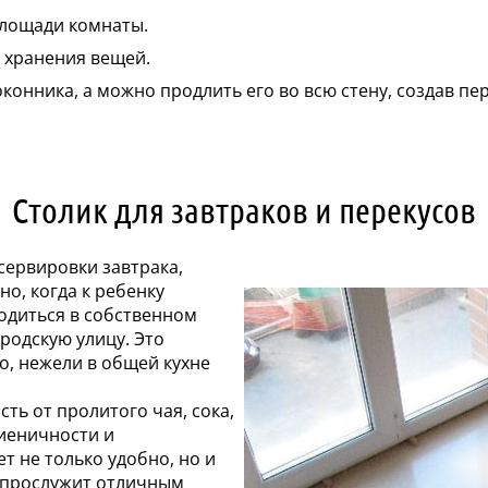
лощади комнаты.
 хранения вещей.
онника, а можно продлить его во всю стену, создав пер
Столик для завтраков и перекусов
сервировки завтрака,
но, когда к ребенку
ходиться в собственном
родскую улицу. Это
о, нежели в общей кухне
ть от пролитого чая, сока,
гиеничности и
т не только удобно, но и
и прослужит отличным