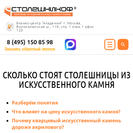
Info@stoleshnikof.ru
Бизнес-центр "Академия" г. Москва,
8 (495) 150 85 98
Волоколамское ш., 116, стр. 1 этаж 1 офис
120
Заказать обратный
звонок
8 (495) 150 85 98
Заказать обратный звонок
ИЯ ИЗ КАМНЯ
СКОЛЬКО СТОЯТ СТОЛЕШНИЦЫ ИЗ
олешницы
ИСКУССТВЕННОГО КАМНЯ
ицы для кухни
ицы для ванной
е столешницы
Разберём понятия
 столешницы
Что влияет на цену искусственного камня?
ицы под дерево
Почему кварцевый искусственный камень
ицы под мрамор
дороже акрилового?
 столешницы