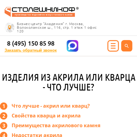
Info@stoleshnikof.ru
Бизнес-центр "Академия" г. Москва,
8 (495) 150 85 98
Волоколамское ш., 116, стр. 1 этаж 1 офис
120
Заказать обратный
звонок
8 (495) 150 85 98
Заказать обратный звонок
ИЯ ИЗ КАМНЯ
ИЗДЕЛИЯ ИЗ АКРИЛА ИЛИ КВАРЦА
олешницы
- ЧТО ЛУЧШЕ?
ицы для кухни
ицы для ванной
е столешницы
Что лучше - акрил или кварц?
 столешницы
Свойства кварца и акрила
ицы под дерево
Преимущества акрилового камня
ицы под мрамор
 столешницы
Недостатки акрила