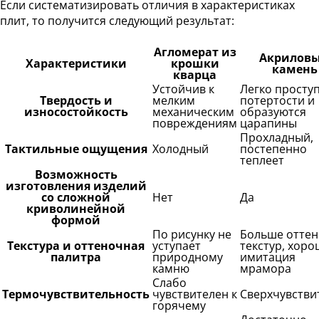
Если систематизировать отличия в характеристиках
плит, то получится следующий результат:
Агломерат из
Акрилов
Характеристики
крошки
камень
кварца
Устойчив к
Легко просту
Твердость и
мелким
потертости и
износостойкость
механическим
образуются
повреждениям
царапины
Прохладный,
Тактильные ощущения
Холодный
постепенно
теплеет
Возможность
изготовления изделий
со сложной
Нет
Да
криволинейной
формой
По рисунку не
Больше оттен
Текстура и оттеночная
уступает
текстур, хор
палитра
природному
имитация
камню
мрамора
Слабо
Термочувствительность
чувствителен к
Сверхчувстви
горячему