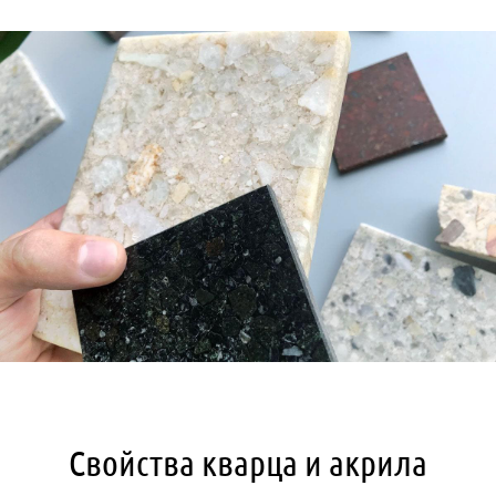
Статьи
Отзывы
ОНТАКТЫ
Карта
сайта
Свойства кварца и акрила