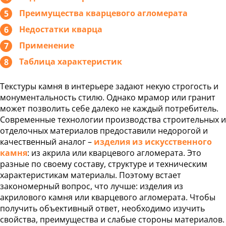
 столешницы
Преимущества кварцевого агломерата
Недостатки кварца
 и раковины
ники из камня
Применение
ка ресепшн
Таблица характеристик
тойка из камня
ые поддоны
Текстуры камня в интерьере задают некую строгость и
монументальность стилю. Однако мрамор или гранит
ТЕРИАЛЫ
может позволить себе далеко не каждый потребитель.
ЦЕНЫ
Современные технологии производства строительных и
отделочных материалов предоставили недорогой и
ЬКУЛЯТОР
качественный аналог –
изделия из искусственного
НАШИ
камня
: из акрила или кварцевого агломерата. Это
РАБОТЫ
разные по своему составу, структуре и техническим
ОРМАЦИЯ
характеристикам материалы. Поэтому встает
закономерный вопрос, что лучше: изделия из
вка и оплата
акрилового камня или кварцевого агломерата. Чтобы
тановка
получить объективный ответ, необходимо изучить
Акции
свойства, преимущества и слабые стороны материалов.
оманда