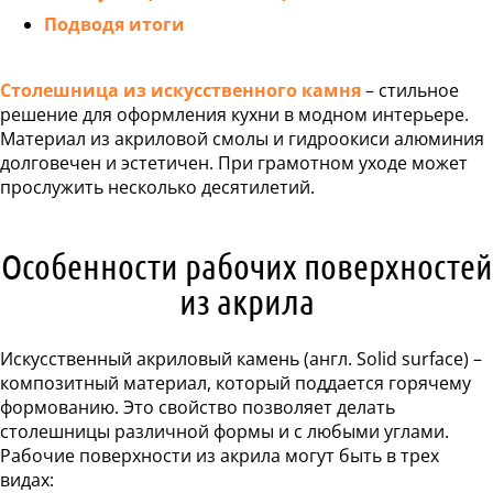
 столешницы
Подводя итоги
 и раковины
Столешница из искусственного камня
– стильное
ники из камня
решение для оформления кухни в модном интерьере.
ка ресепшн
Материал из акриловой смолы и гидроокиси алюминия
тойка из камня
долговечен и эстетичен. При грамотном уходе может
ые поддоны
прослужить несколько десятилетий.
ТЕРИАЛЫ
ЦЕНЫ
Особенности рабочих поверхностей
ЬКУЛЯТОР
из акрила
НАШИ
РАБОТЫ
Искусственный акриловый камень (англ. Solid surface) –
ОРМАЦИЯ
композитный материал, который поддается горячему
формованию. Это свойство позволяет делать
вка и оплата
столешницы различной формы и с любыми углами.
тановка
Рабочие поверхности из акрила могут быть в трех
Акции
видах:
оманда