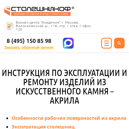
Info@stoleshnikof.ru
Бизнес-центр "Академия" г. Москва,
8 (495) 150 85 98
Волоколамское ш., 116, стр. 1 этаж 1 офис
120
Заказать обратный
звонок
8 (495) 150 85 98
Заказать обратный звонок
ИЯ ИЗ КАМНЯ
ИНСТРУКЦИЯ ПО ЭКСПЛУАТАЦИИ И
олешницы
РЕМОНТУ ИЗДЕЛИЙ ИЗ
ицы для кухни
ИСКУССТВЕННОГО КАМНЯ –
ицы для ванной
АКРИЛА
е столешницы
 столешницы
ицы под дерево
Особенности рабочих поверхностей из акрила
ицы под мрамор
Эксплуатация столешниц
 столешницы